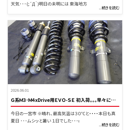
天気･･･(;´Д｀)明日の未明には 東海地方
...続きを読む
2026.06.01
Ｇ
系Ｍ３･Ｍ４xDrive用ＥＶＯ-ＳＥ 初入荷｡｡｡早々に取付！！
今日の一宮市 🌞晴れ、最高気温は３０℃と・・・・本日も真
夏日 ･･･ムシッと暑い １日でした･･･ι
...続きを読む