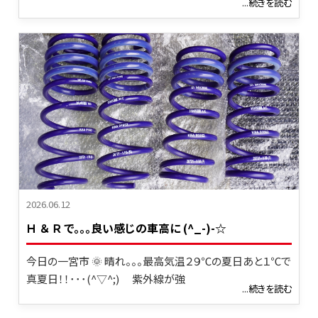
...続きを読む
2026.06.12
Ｈ ＆ Ｒ で。。。良い感じの車高に (^_-)-☆
今日の一宮市 🌞 晴れ。。。最高気温２９℃の夏日あと１℃で
真夏日！！･･･(^▽^;) 紫外線が強
...続きを読む