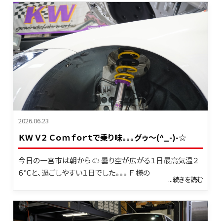
2026.06.23
ＫＷ Ｖ２ Ｃｏｍｆｏｒｔで乗り味｡｡｡グゥ～(^_-)-☆
今日の一宮市は朝から ☁ 曇り空が広がる１日最高気温２
６℃と、過ごしやすい１日でした。。。 Ｆ 様の
...続きを読む