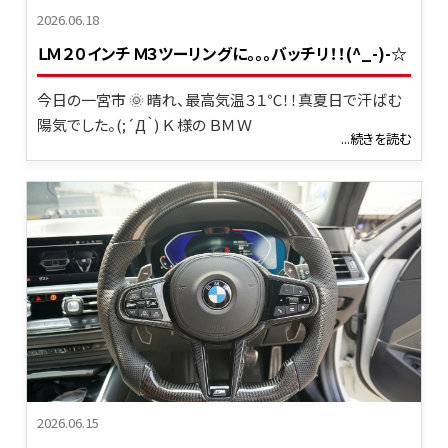
2026.06.18
ＬＭ ２０インチ Ｍ３ツーリングに。。。バッチリ！！(^_-)-☆
今日の一宮市 🌞 晴れ、最高気温３１℃！！真夏日で汗ばむ
陽気でした。(;´Д｀) Ｋ 様の ＢＭＷ
...続きを読む
2026.06.15