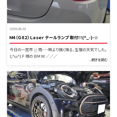
2026.06.20
Ｍ４（Ｇ８２）Ｌａｓｅｒ テールランプ 取付！！(^_-)-☆
今日の一宮市 ⛆ 雨･･･時より強く降る、生憎の天気でした。
(;^ω^) Ｆ 様の ＢＭＷ ／／／
...続きを読む