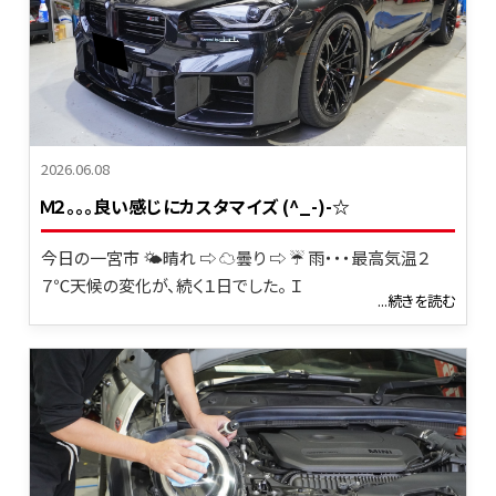
2026.06.08
Ｍ２｡｡｡良い感じにカスタマイズ (^_-)-☆
今日の一宮市 🌤晴れ ⇨ ☁曇り ⇨ ☔ 雨・・・最高気温２
７℃天候の変化が、続く１日でした。 Ｉ
...続きを読む