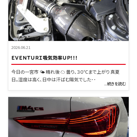
2026.06.21
ＥＶＥＮＴＵＲＩ吸気効率ＵＰ！！！
今日の一宮市 🌤 晴れ後 ☁ 曇り、３０℃まで上がり 真夏
日。湿度は高く、日中は汗ばむ陽気でした･･
...続きを読む