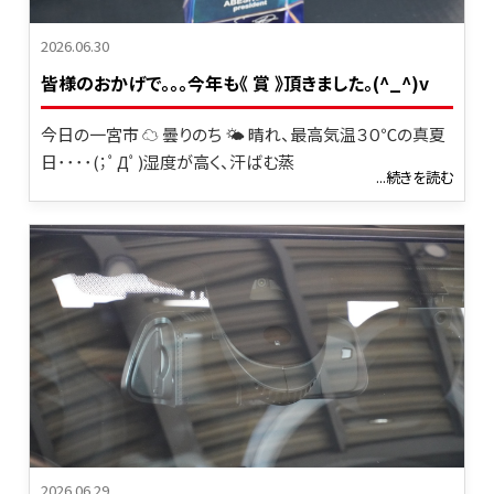
2026.06.30
皆様のおかげで。。。今年も《 賞 》頂きました。(^_^)v
今日の一宮市 ☁ 曇りのち 🌤 晴れ、最高気温３０℃の真夏
日････(；ﾟДﾟ)湿度が高く、汗ばむ蒸
...続きを読む
2026.06.29