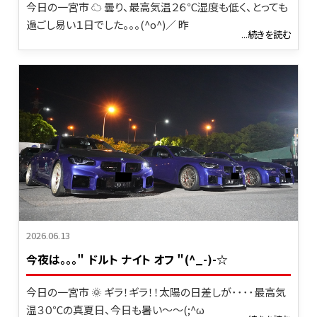
今日の一宮市 ☁ 曇り、最高気温２６℃湿度も低く、とっても
過ごし易い１日でした。。。(^o^)／ 昨
...続きを読む
2026.06.13
今夜は。。。＂ ドルト ナイト オフ ＂(^_-)-☆
今日の一宮市 🌞 ギラ！ギラ！！太陽の日差しが････最高気
温３０℃の真夏日、今日も暑い～～(;^ω