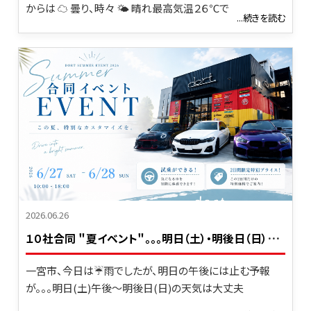
からは ☁ 曇り、時々 🌤 晴れ最高気温２６℃で
...続きを読む
2026.06.26
１
０社合同 ＂夏イベント＂。。。明日（土）・明後日（日）デス！！！(^_-)-☆
一宮市、今日は☔雨でしたが、明日の午後には止む予報
が。。。明日(土)午後～明後日(日)の天気は大丈夫