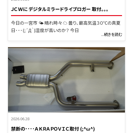
ＪＣＷに デジタルミラードライブロガー 取付。。。
今日の一宮市 🌤 晴れ時々 ☁ 曇り、最高気温３０℃の真夏
日･･･(;´Д｀)湿度が高いのか？ 今日
...続きを読む
2026.06.28
禁断の････ＡＫＲＡＰＯＶＩＣ取付 (;^ω^)