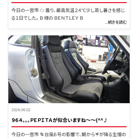
今日の一宮市 ☁ 曇り、最高気温２４℃少し蒸し暑さを感じ
る１日でした。 Ｂ 様の ＢＥＮＴＬＥＹ Ｂ
...続きを読む
2026.06.02
９６４｡｡｡ＰＥＰＩＴＡが似合いますね～～(^^♪
今日の一宮市 🌀台風６号の影響で、朝から☔が降る生憎の