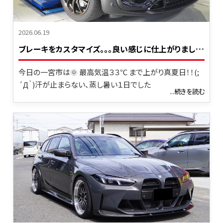
2026.06.19
ブ
レーキをカスタマイズ。。。良い感じに仕上がりました。(^_^)v
今日の一宮市は🌞 最高気温３３℃ まで上がり真夏日！！(;
´Д｀)汗が止まらない、蒸し暑い１日でした
...続きを読む