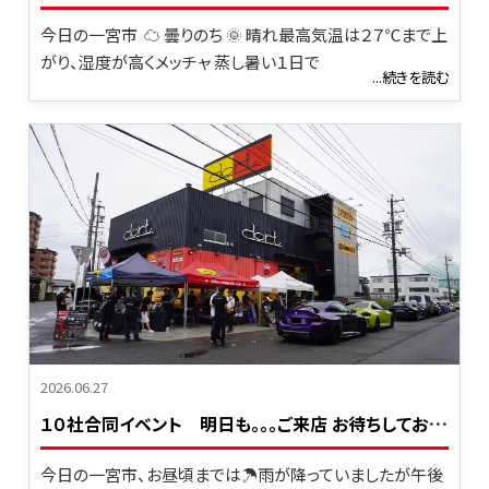
今日の一宮市 ☁ 曇りのち 🌞 晴れ最高気温は２７℃まで上
がり、湿度が高くメッチャ 蒸し暑い１日で
...続きを読む
2026.06.27
１
０社合同イベント 明日も｡｡｡ご来店 お待ちしております。。。
今日の一宮市、お昼頃までは☂雨が降っていましたが午後