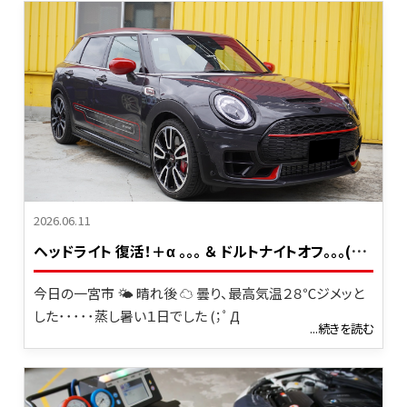
2026.06.11
ヘ
ッドライト 復活！＋α ｡｡｡ ＆ ドルトナイトオフ｡｡｡(^_-)-☆
今日の一宮市 🌤 晴れ後 ☁ 曇り、最高気温２８℃ジメッと
した･････蒸し暑い１日でした (；ﾟД
...続きを読む