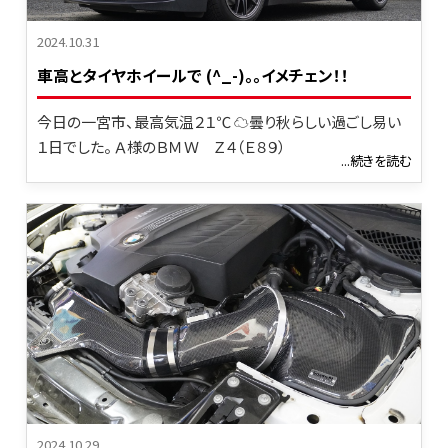
2024.10.31
車高とタイヤホイールで (^_-)｡｡イメチェン！！
今日の一宮市、最高気温２１℃ ☁曇り秋らしい過ごし易い
１日でした。 Ａ様のＢＭＷ Ｚ４（Ｅ８９）
...続きを読む
2024.10.29