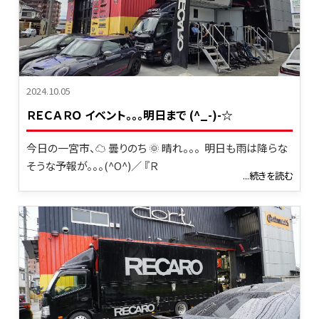
2024.10.05
ＲＥＣＡＲＯ イベント。。。明日まで (^_-)-☆
今日の一宮市、☁ 曇りのち 🌞 晴れ。。。 明日も雨は降らな
そうな予報が。。。(^O^)／ 『Ｒ
...続きを読む