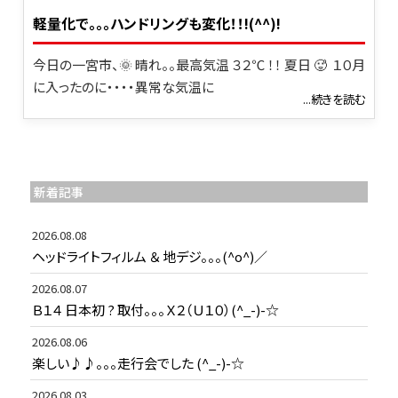
軽量化で｡｡｡ハンドリングも変化！！!(^^)!
今日の一宮市、🌞 晴れ。。最高気温 ３２℃ ！！ 夏日 🥵 １０月
に入ったのに・・・・異常な気温に
...続きを読む
新着記事
2026.08.08
ヘッドライトフィルム ＆ 地デジ。。。(^o^)／
2026.08.07
Ｂ１４ 日本初 ? 取付。。。Ｘ２（Ｕ１０）(^_-)-☆
2026.08.06
楽しい♪♪。。。走行会でした (^_-)-☆
2026.08.03