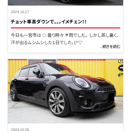
2024.10.27
チョット車高ダウンで｡｡｡イメチェン！！
今日も一宮市は ☁ 曇り時々 ☔雨でした。 しかし蒸し暑く、
汗が出るムシムシした１日でした。(^▽
...続きを読む
2024.10.26