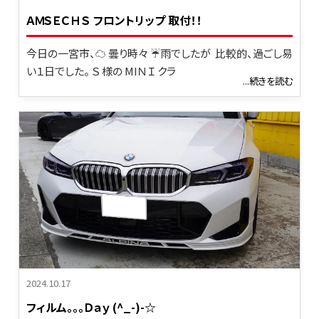
ＡＭＳＥＣＨＳ フロントリップ 取付！！
今日の一宮市、☁ 曇り時々 ☔雨でしたが 比較的、過ごし易
い１日でした。 Ｓ 様の MIＮＩ クラ
...続きを読む
2024.10.17
フィルム。。。Ｄａｙ (^_-)-☆