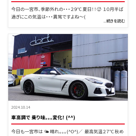
今日の一宮市、季節外れの・・・２９℃ 夏日！！🥵 １０月半ば
過ぎにこの気温は・・・異常ですよね～(
...続きを読む
2024.10.14
車高調で 乗り味。。。変化！ (^^)
今日も一宮市は 🌤 晴れ。。。(^O^)／ 最高気温２７℃ 秋め