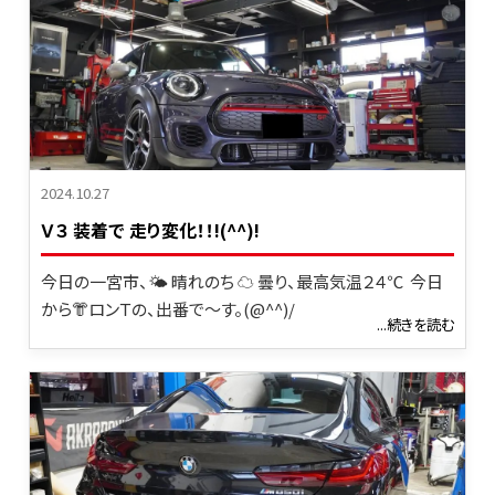
2024.10.27
Ｖ３ 装着で 走り変化！！!(^^)!
今日の一宮市、🌤 晴れのち ☁ 曇り、最高気温２４℃ 今日
から👘ロンＴの、出番で～す。(@^^)/
...続きを読む