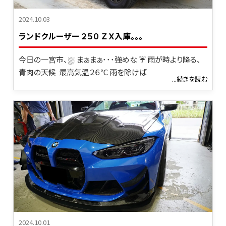
2024.10.03
ランドクルーザー ２５０ ＺＸ入庫。。。
今日の一宮市、⛆ まぁまぁ･･･強めな ☔ 雨が時より降る、
青肉の天候 最高気温２６℃ 雨を除けば
...続きを読む
2024.10.01