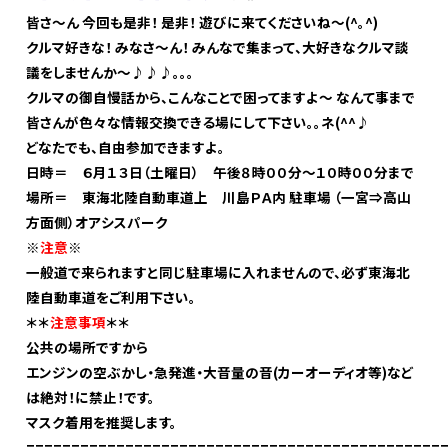
皆さ～ん 今回も是非！ 是非！ 遊びに来てくださいね～(^。^)
クルマ好きな！ みなさ～ん！ みんなで集まって、大好きなクルマ談
議をしませんか～♪♪♪。。。
クルマの御自慢話から、こんなことで困ってますよ～ なんて事まで
皆さんが色々な情報交換できる場にして下さい。。ネ(^^♪
どなたでも、自由参加できますよ。
日時＝ ６月１３日（土曜日） 午後８時００分～１０時００分まで
場所＝ 東海北陸自動車道上 川島ＰＡ内 駐車場 （一宮⇒高山
方面側）オアシスパーク
※
注意
※
一般道で来られますと同じ駐車場に入れませんので、必ず東海北
陸自動車道をご利用下さい。
＊＊
注意事項
＊＊
公共の場所ですから
エンジンの空ぶかし・急発進・大音量の音(カーオーディオ等)など
は絶対！に禁止！です。
マスク着用を推奨します。
==============================================