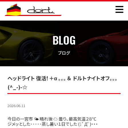
BLOG
ブログ
ヘッドライト 復活！＋α ｡｡｡ ＆ ドルトナイトオフ｡｡｡
(^_-)-☆
2026.06.11
今日の一宮市 🌤 晴れ後 ☁ 曇り、最高気温２８℃
ジメッとした･････蒸し暑い１日でした (；ﾟДﾟ)・・・