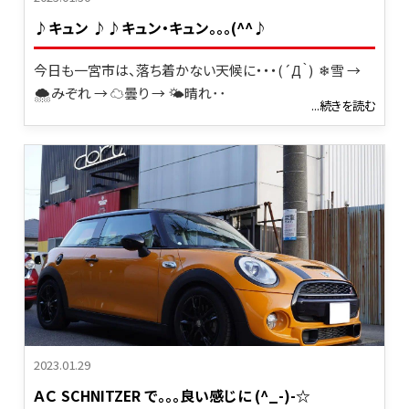
♪キュン ♪♪キュン・キュン｡｡｡(^^♪
今日も一宮市は、落ち着かない天候に・・・(´Д｀) ❄雪 →
🌨みぞれ → ☁曇り → 🌤晴れ･･
...続きを読む
2023.01.29
ＡＣ SCHNITZER で｡｡｡良い感じに (^_-)-☆