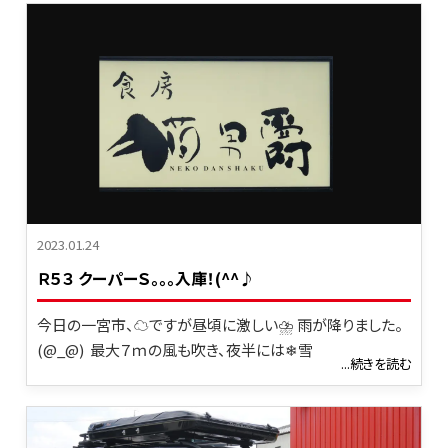
2023.01.24
Ｒ５３ クーパーＳ｡｡｡入庫！(^^♪
今日の一宮市、☁ですが昼頃に激しい⛈ 雨が降りました。
(@_@) 最大７ｍの風も吹き、夜半には❄雪
...続きを読む