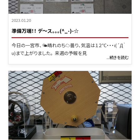
2023.01.20
準備万端！！ デ～ス。。。(^_-)-☆
今日の一宮市、🌤晴れのち☁曇り、気温は１２℃・・・ι(´Д｀
υ)まで上がりました。 来週の予報を見
...続きを読む