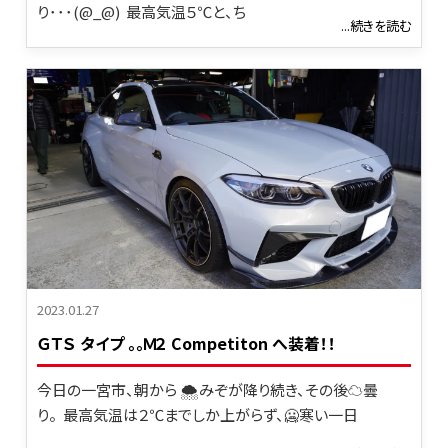
り･･･(@_@) 最高気温５℃と、ち
...続きを読む
2023.01.27
ＧＴＳ タイプ 。。Ｍ２ Competiton へ装着！！
今日の一宮市、朝から 🌨みぞが降り続き、その後☁曇
り。 最高気温は２℃までしか上がらず、🥶寒い一日