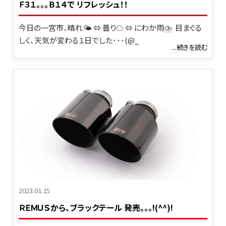
Ｆ３１。。。Ｂ１４で リフレッシュ！！
今日の一宮市、晴れ🌤 ⇔ 曇り☁ ⇔ にわか雨⛈ 目まぐる
しく、天気が変わる１日でした･･･(@_
...続きを読む
2023.01.15
ＲＥＭＵＳから、ブラックテール 発売｡｡｡!(^^)!