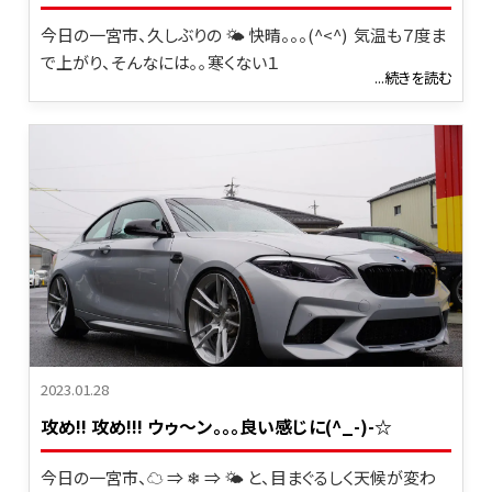
今日の一宮市、久しぶりの 🌤 快晴。。。(^<^) 気温も７度ま
で上がり、そんなには｡｡寒くない１
...続きを読む
2023.01.28
攻め!! 攻め!!! ウゥ～ン｡｡｡良い感じに(^_-)-☆
今日の一宮市、☁ ⇒ ❄ ⇒ 🌤 と、目まぐるしく天候が変わ