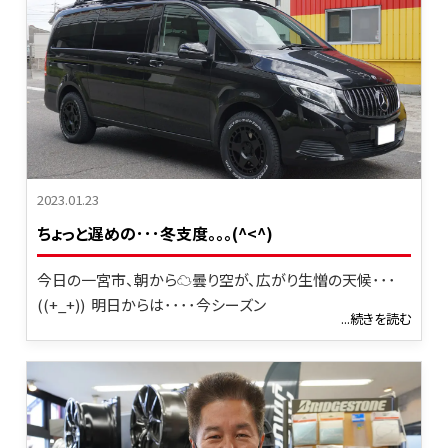
2023.01.23
ちょっと遅めの･･･冬支度。。。(^<^)
今日の一宮市、朝から☁曇り空が、広がり生憎の天候･･･
((+_+)) 明日からは････今シーズン
...続きを読む