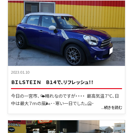
2023.01.10
ＢＩＬＳＴＥＩＮ Ｂ１４で、リフレッシュ！！
今日の一宮市、🌤晴れなのですが・・・・ 最高気温７℃、日
中は最大７ｍの風🌬･･寒い一日でした。🥶･
...続きを読む