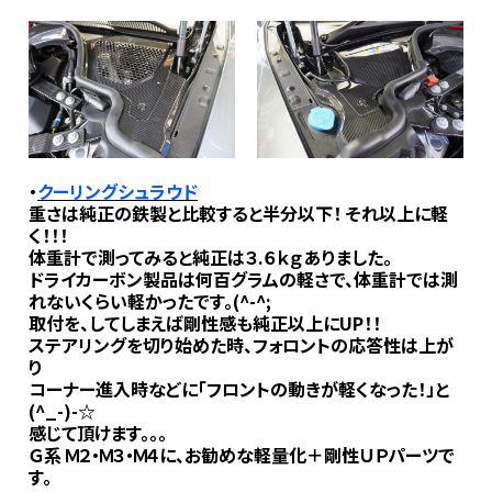
・
クーリングシュラウド
重さは純正の鉄製と比較すると半分以下！ それ以上に軽
く！！！
体重計で測ってみると純正は３.６ｋｇありました。
ドライカーボン製品は何百グラムの軽さで、体重計では測
れないくらい軽かったです。(^-^;
取付を、してしまえば剛性感も純正以上にUP！！
ステアリングを切り始めた時、フォロントの応答性は上が
り
コーナー進入時などに「フロントの動きが軽くなった！」と
(^_-)-☆
感じて頂けます。。。
Ｇ系 Ｍ２・Ｍ３・Ｍ４に、お勧めな軽量化＋剛性ＵＰパーツで
す。