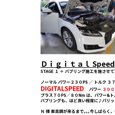
Ｄｉｇｉｔａｌ Speed
STAGE １ ＋ バブリング施工を施させ
ノーマル パワー２３０PS ／ トルク ３
DIGITALSPEED
パワー
３００
プラス７０PS／８０Nm は、パワー&
バブリングも、ほど良い程度に♪パリッ！♪
Ｎ 様 車高調が来るまで｡｡｡今しばらく