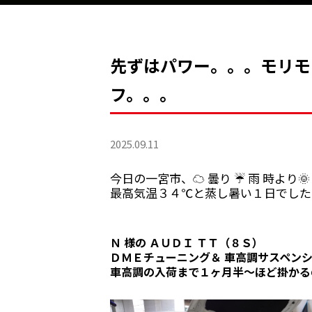
先ずはパワー。。。モリモ
フ。。。
2025.09.11
今日の一宮市、☁ 曇り ☔ 雨 時より
最高気温３４℃と蒸し暑い１日でした
Ｎ 様の ＡＵＤＩ ＴＴ（８Ｓ）
ＤＭＥチューニング＆ 車高調サスペン
車高調の入荷まで１ヶ月半～ほど掛かる