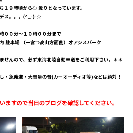
ち１９時頃から☁ 曇りとなっています。
。。。(^_-)-☆
８時００分～１０時００分まで
内 駐車場 （一宮⇒高山方面側）オアシスパーク
ませんので、必ず東海北陸自動車道をご利用下さい。＊＊
し・急発進・大音量の音(カーオーディオ等)などは絶対！
ざいますので当日のブログを確認してください。