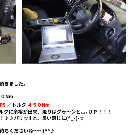
て頂きました。
７０Nm
PS
／トルク
４５０Nm
トルクに余裕が出来、走りはグゥ～ンと｡｡｡ＵＰ！！！
♪パリッ!! と、良い感じに(^_-)-☆
、待ちくださいね～～(^^♪