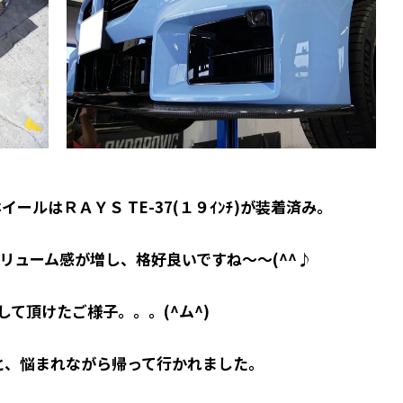
ールはＲＡＹＳ TE-37(１９ｲﾝﾁ)が装着済み。
リューム感が増し、格好良いですね～～(^^♪
して頂けたご様子。。。(^ム^)
 と、悩まれながら帰って行かれました。