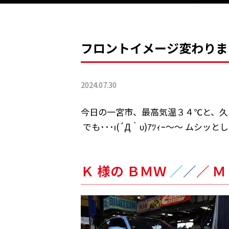
フロントイメージ変わります
2024.07.30
今日の一宮市、最高気温３４℃と、
でも･･･ι(´Д｀υ)ｱﾂｨｰ～～ ムシッ
Ｋ 様の ＢＭＷ
／
／
／ 