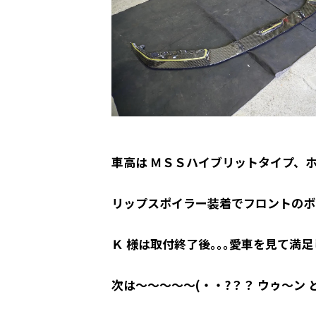
車高は ＭＳＳハイブリットタイプ、ホイ
リップスポイラー装着でフロントのボ
Ｋ 様は取付終了後｡｡｡愛車を見て満足
次は～～～～～(・・?？？ ウゥ～ン