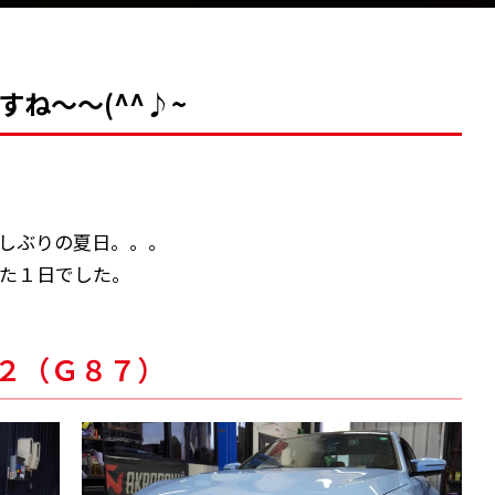
ね～～(^^♪~
久しぶりの夏日。。。
とした１日でした。
Ｍ２（Ｇ８７）