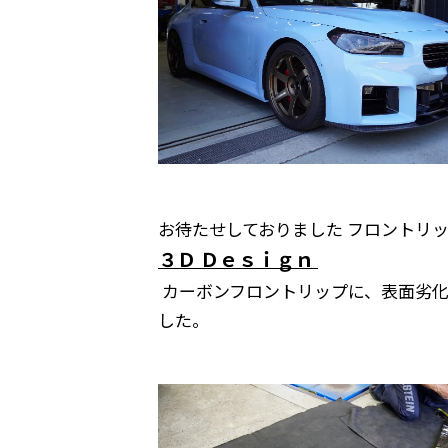
お待たせしておりました フロントリ
３Ｄ Ｄｅｓｉｇｎ
カーボンフロントリップに、表面劣化
した。