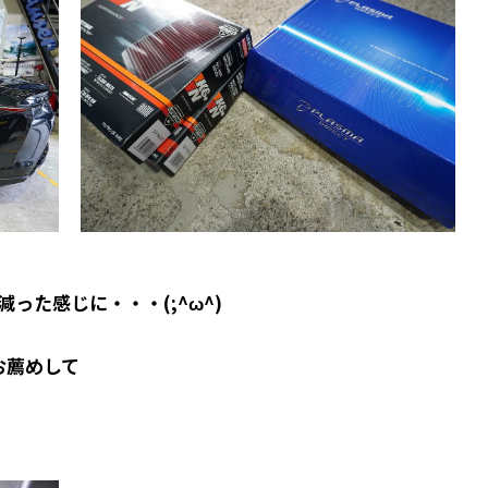
った感じに・・・(;^ω^)
お薦めして