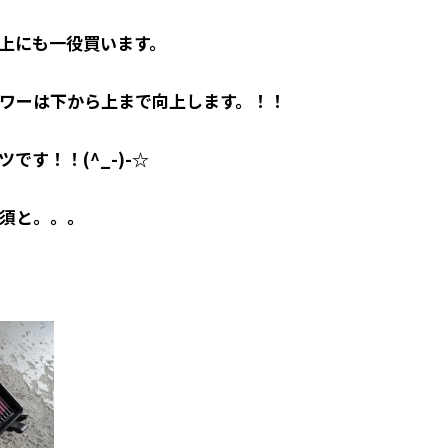
上にも一役買います。
ワーは下から上まで向上します。！！
です！！(^_-)-☆
必須と。。。