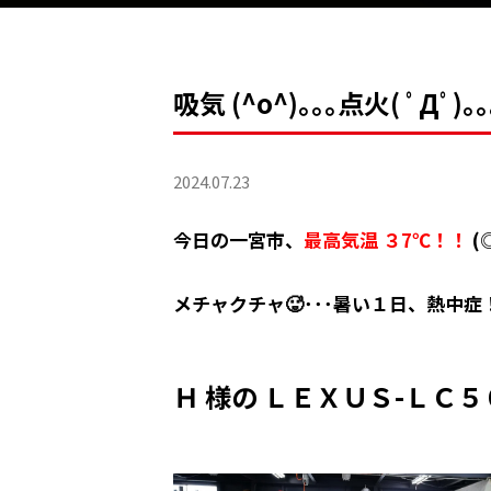
吸気 (^o^)｡｡｡点火( ﾟД
2024.07.23
今日の一宮市、
最高気温 ３7℃！！
(
メチャクチャ🥵･･･暑い１日、熱中症
Ｈ 様の ＬＥＸＵＳ-ＬＣ