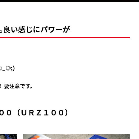
ﾟ)｡｡｡良い感じにパワーが
◎_◎;)
！ 要注意です。
５００（ＵＲＺ１００）