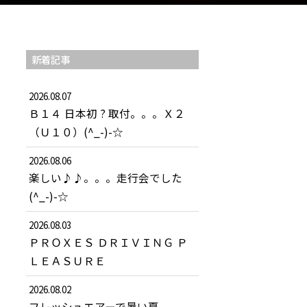
新着記事
2026.08.07
Ｂ１４ 日本初 ? 取付。。。Ｘ２
（Ｕ１０）(^_-)-☆
2026.08.06
楽しい♪♪。。。走行会でした
(^_-)-☆
2026.08.03
ＰＲＯＸＥＳ ＤＲＩＶＩＮＧ Ｐ
ＬＥＡＳＵＲＥ
2026.08.02
フレッシュエアーで暑い夏