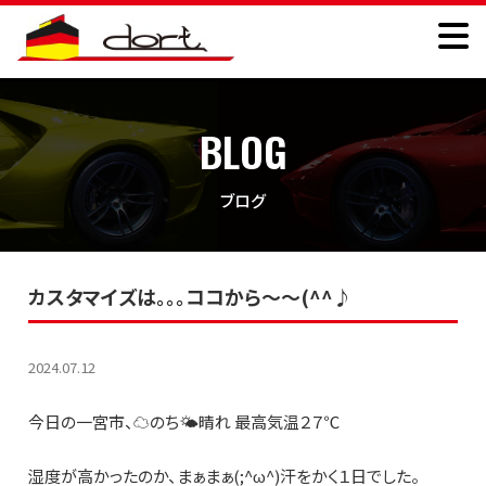
BLOG
ブログ
カスタマイズは｡｡｡ココから～～(^^♪
2024.07.12
今日の一宮市、☁のち🌤晴れ 最高気温２７℃
湿度が高かったのか、まぁまぁ(;^ω^)汗をかく１日でした。