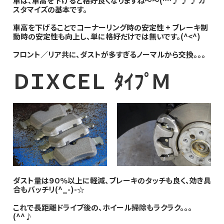
車は、車高を下げると格好良くなりますね～～(^^♪ ♪ ♪ カ
スタマイズの基本です。
車高を下げることでコーナーリング時の安定性 + ブレーキ制
動時の安定性も向上し、単に格好だけでは無いです。(^<^)
フロント／リア共に、ダストが多すぎるノーマルから交換。。。
ＤＩＸＣＥＬ ﾀｲﾌﾟＭ
ダスト量は９０％以上に軽減、ブレーキのタッチも良く、効き具
合もバッチリ(^_-)-☆
これで長距離ドライブ後の、ホイール掃除もラクラク。。。
(^^♪